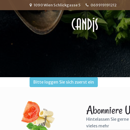
1090 Wien Schlickgasse 5
069919191212
Bitte loggen Sie sich zuerst ein
Abonniere U
Hintelassen Sie gerne 
vieles mehr