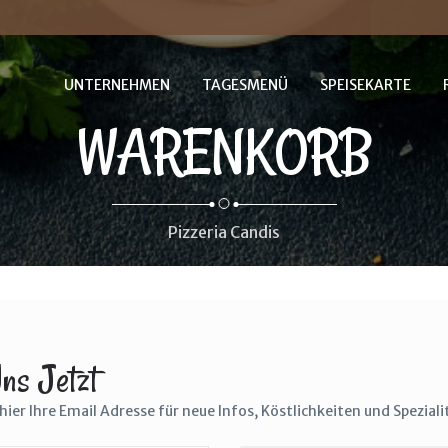
UNTERNEHMEN
TAGESMENÜ
SPEISEKARTE
WARENKORB
Pizzeria Candis
The Cracker Barrel's
Country Boy Breakfast
$25.0
ns Jetzt
hier Ihre Email Adresse für neue Infos, Köstlichkeiten und Spezial