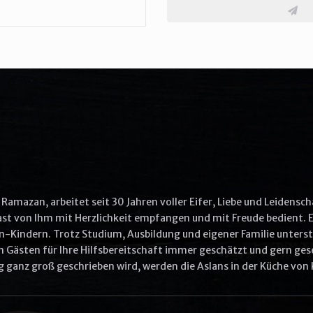
More Options
Aliquip ex ea commodo consequat
Quis ullam laboris nisi ut aliquip ex ea commodo
Commodo consequat aliquip
Other options
Ullam laboris nisi ut aliquip ex ea commodo
Ut enim ad minim veniam
Ramazan, arbeitet seit 30 Jahren voller Eifer, Liebe und Leidensch
Gast von Ihm mit Herzlichkeit empfangen und mit Freude bedient. E
n-Kindern. Trotz Studium, Ausbildung und eigener Familie unterstü
VIEW CART
ORDER NOW
 Gästen für Ihre Hilfsbereitschaft immer geschätzt und gern gese
ganz groß geschrieben wird, werden die Aslans in der Küche von 