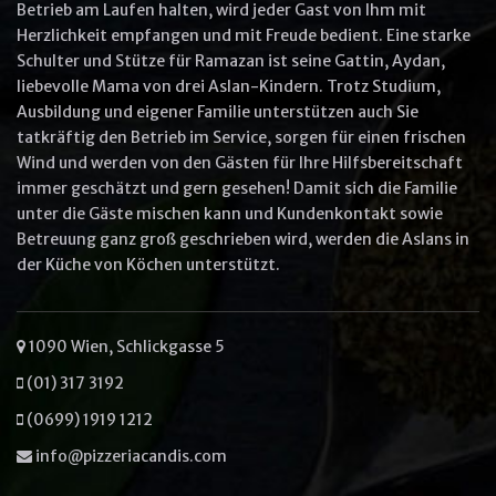
Betrieb am Laufen halten, wird jeder Gast von Ihm mit
Herzlichkeit empfangen und mit Freude bedient. Eine starke
Other options
Schulter und Stütze für Ramazan ist seine Gattin, Aydan,
Ullam laboris nisi ut aliquip ex ea
liebevolle Mama von drei Aslan-Kindern. Trotz Studium,
commodo
Ausbildung und eigener Familie unterstützen auch Sie
Ut enim ad minim veniam
tatkräftig den Betrieb im Service, sorgen für einen frischen
Wind und werden von den Gästen für Ihre Hilfsbereitschaft
immer geschätzt und gern gesehen! Damit sich die Familie
unter die Gäste mischen kann und Kundenkontakt sowie
Betreuung ganz groß geschrieben wird, werden die Aslans in
VIEW CART
ORDER NOW
der Küche von Köchen unterstützt.
1090 Wien, Schlickgasse 5
(01) 317 3192
(0699) 1919 1212
info@pizzeriacandis.com