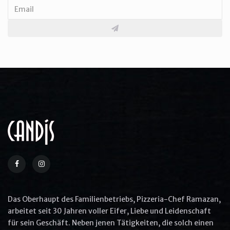
The Cracker Barrel's Country
Boy Breakfast
$25.0
More Options
Aliquip ex ea commodo consequat
Quis ullam laboris nisi ut aliquip ex ea
commodo
Das Oberhaupt des Familienbetriebs, Pizzeria-Chef Ramazan,
Commodo consequat aliquip
arbeitet seit 30 Jahren voller Eifer, Liebe und Leidenschaft
für sein Geschäft. Neben jenen Tätigkeiten, die solch einen