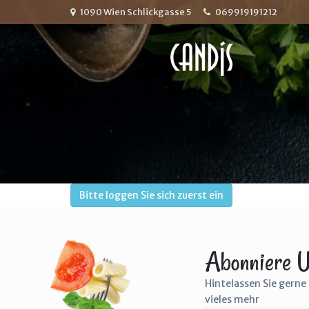
1090 Wien Schlickgasse 5
069919191212
Bitte loggen Sie sich zuerst ein
Abonniere U
Hintelassen Sie gerne 
vieles mehr