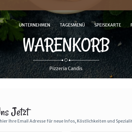
UNTERNEHMEN
TAGESMENÜ
SPEISEKARTE
WARENKORB
Pizzeria Candis
The Cracker Barrel's
Country Boy Breakfast
$25.0
ns Jetzt
hier Ihre Email Adresse für neue Infos, Köstlichkeiten und Spezial