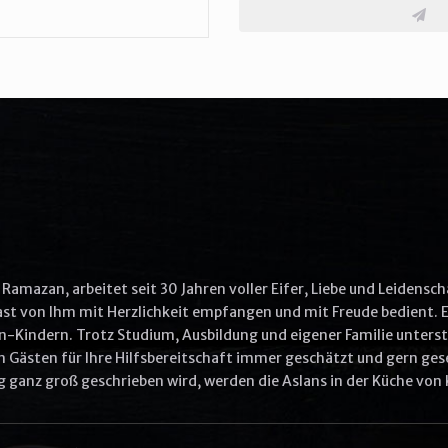
More Options
Aliquip ex ea commodo consequat
Quis ullam laboris nisi ut aliquip ex ea commodo
Commodo consequat aliquip
Other options
Ullam laboris nisi ut aliquip ex ea commodo
Ut enim ad minim veniam
Ramazan, arbeitet seit 30 Jahren voller Eifer, Liebe und Leidensch
Gast von Ihm mit Herzlichkeit empfangen und mit Freude bedient. E
n-Kindern. Trotz Studium, Ausbildung und eigener Familie unterstü
VIEW CART
ORDER NOW
 Gästen für Ihre Hilfsbereitschaft immer geschätzt und gern gese
ganz groß geschrieben wird, werden die Aslans in der Küche von 