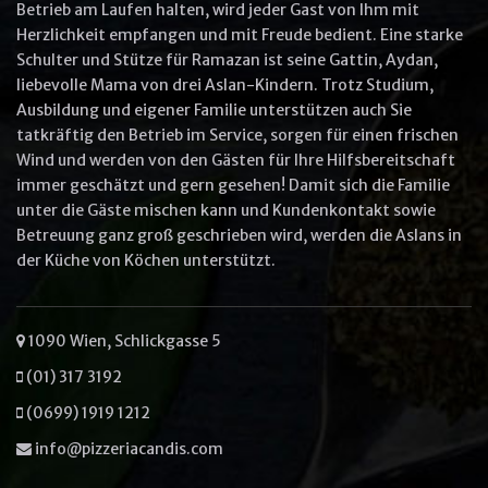
Betrieb am Laufen halten, wird jeder Gast von Ihm mit
Herzlichkeit empfangen und mit Freude bedient. Eine starke
Other options
Schulter und Stütze für Ramazan ist seine Gattin, Aydan,
Ullam laboris nisi ut aliquip ex ea
liebevolle Mama von drei Aslan-Kindern. Trotz Studium,
commodo
Ausbildung und eigener Familie unterstützen auch Sie
Ut enim ad minim veniam
tatkräftig den Betrieb im Service, sorgen für einen frischen
Wind und werden von den Gästen für Ihre Hilfsbereitschaft
immer geschätzt und gern gesehen! Damit sich die Familie
unter die Gäste mischen kann und Kundenkontakt sowie
Betreuung ganz groß geschrieben wird, werden die Aslans in
VIEW CART
ORDER NOW
der Küche von Köchen unterstützt.
1090 Wien, Schlickgasse 5
(01) 317 3192
(0699) 1919 1212
info@pizzeriacandis.com