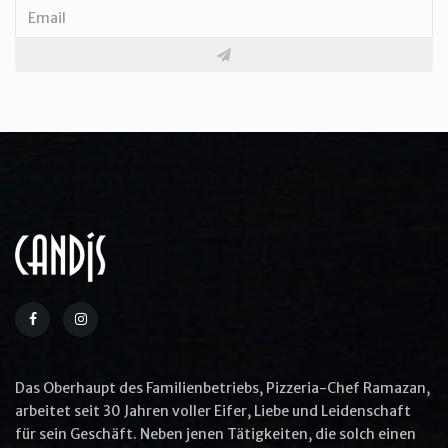
The Cracker Barrel's Country
Boy Breakfast
$25.0
More Options
Aliquip ex ea commodo consequat
Quis ullam laboris nisi ut aliquip ex ea
commodo
Das Oberhaupt des Familienbetriebs, Pizzeria-Chef Ramazan,
Commodo consequat aliquip
arbeitet seit 30 Jahren voller Eifer, Liebe und Leidenschaft
für sein Geschäft. Neben jenen Tätigkeiten, die solch einen