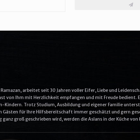
More Options
Aliquip ex ea commodo consequat
Quis ullam laboris nisi ut aliquip ex ea commodo
Commodo consequat aliquip
Other options
Ullam laboris nisi ut aliquip ex ea commodo
Ut enim ad minim veniam
Ramazan, arbeitet seit 30 Jahren voller Eifer, Liebe und Leidensch
Gast von Ihm mit Herzlichkeit empfangen und mit Freude bedient. E
n-Kindern. Trotz Studium, Ausbildung und eigener Familie unterstü
VIEW CART
ORDER NOW
 Gästen für Ihre Hilfsbereitschaft immer geschätzt und gern gese
ganz groß geschrieben wird, werden die Aslans in der Küche von 