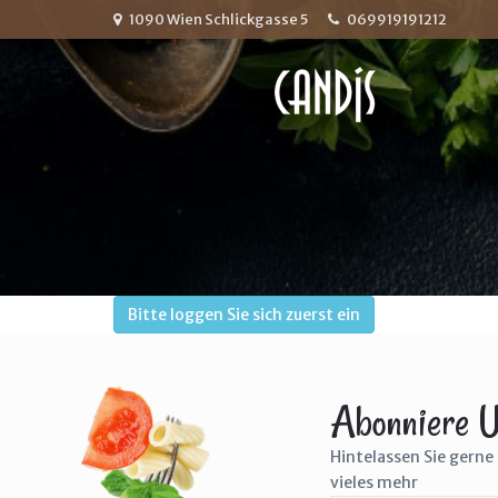
1090 Wien Schlickgasse 5
069919191212
Bitte loggen Sie sich zuerst ein
Abonniere U
Hintelassen Sie gerne 
vieles mehr