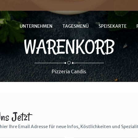
UNTERNEHMEN
TAGESMENÜ
SPEISEKARTE
WARENKORB
Pizzeria Candis
The Cracker Barrel's
Country Boy Breakfast
$25.0
ns Jetzt
hier Ihre Email Adresse für neue Infos, Köstlichkeiten und Spezial