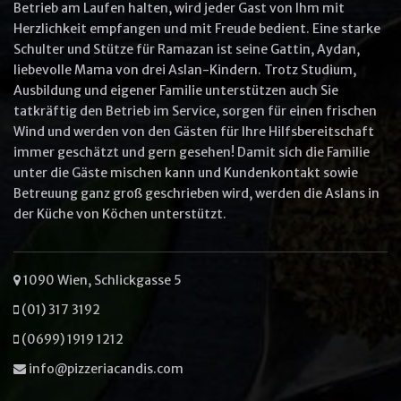
Betrieb am Laufen halten, wird jeder Gast von Ihm mit
Herzlichkeit empfangen und mit Freude bedient. Eine starke
Other options
Schulter und Stütze für Ramazan ist seine Gattin, Aydan,
Ullam laboris nisi ut aliquip ex ea
liebevolle Mama von drei Aslan-Kindern. Trotz Studium,
commodo
Ausbildung und eigener Familie unterstützen auch Sie
Ut enim ad minim veniam
tatkräftig den Betrieb im Service, sorgen für einen frischen
Wind und werden von den Gästen für Ihre Hilfsbereitschaft
immer geschätzt und gern gesehen! Damit sich die Familie
unter die Gäste mischen kann und Kundenkontakt sowie
Betreuung ganz groß geschrieben wird, werden die Aslans in
VIEW CART
ORDER NOW
der Küche von Köchen unterstützt.
1090 Wien, Schlickgasse 5
(01) 317 3192
(0699) 1919 1212
info@pizzeriacandis.com