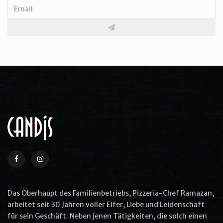
The Cracker Barrel's Country
Boy Breakfast
$25.0
More Options
Aliquip ex ea commodo consequat
Quis ullam laboris nisi ut aliquip ex ea
commodo
Das Oberhaupt des Familienbetriebs, Pizzeria-Chef Ramazan,
Commodo consequat aliquip
arbeitet seit 30 Jahren voller Eifer, Liebe und Leidenschaft
für sein Geschäft. Neben jenen Tätigkeiten, die solch einen