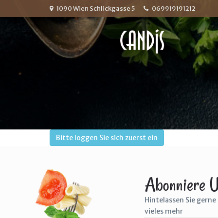
1090 Wien Schlickgasse 5
069919191212
Bitte loggen Sie sich zuerst ein
Abonniere U
Hintelassen Sie gerne 
vieles mehr