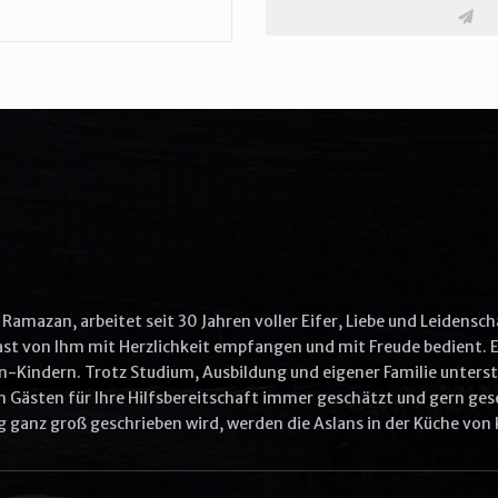
More Options
Aliquip ex ea commodo consequat
Quis ullam laboris nisi ut aliquip ex ea commodo
Commodo consequat aliquip
Other options
Ullam laboris nisi ut aliquip ex ea commodo
Ut enim ad minim veniam
Ramazan, arbeitet seit 30 Jahren voller Eifer, Liebe und Leidensch
Gast von Ihm mit Herzlichkeit empfangen und mit Freude bedient. E
n-Kindern. Trotz Studium, Ausbildung und eigener Familie unterstü
VIEW CART
ORDER NOW
 Gästen für Ihre Hilfsbereitschaft immer geschätzt und gern gese
ganz groß geschrieben wird, werden die Aslans in der Küche von 