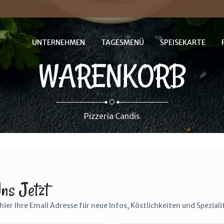
UNTERNEHMEN
TAGESMENÜ
SPEISEKARTE
WARENKORB
Pizzeria Candis
The Cracker Barrel's
Country Boy Breakfast
$25.0
ns Jetzt
hier Ihre Email Adresse für neue Infos, Köstlichkeiten und Spezial