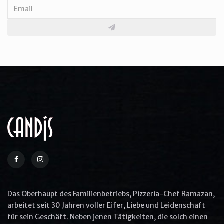
The Cracker Barrel's Country
Boy Breakfast
$25.0
More Options
Aliquip ex ea commodo consequat
Quis ullam laboris nisi ut aliquip ex ea
commodo
Das Oberhaupt des Familienbetriebs, Pizzeria-Chef Ramazan,
Commodo consequat aliquip
arbeitet seit 30 Jahren voller Eifer, Liebe und Leidenschaft
für sein Geschäft. Neben jenen Tätigkeiten, die solch einen