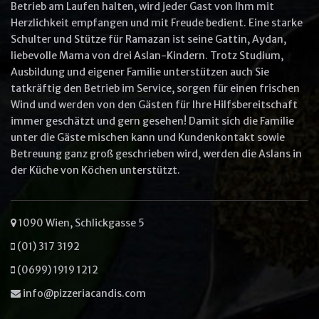
Betrieb am Laufen halten, wird jeder Gast von Ihm mit
Herzlichkeit empfangen und mit Freude bedient. Eine starke
Other options
Schulter und Stütze für Ramazan ist seine Gattin, Aydan,
Ullam laboris nisi ut aliquip ex ea
liebevolle Mama von drei Aslan-Kindern. Trotz Studium,
commodo
Ausbildung und eigener Familie unterstützen auch Sie
Ut enim ad minim veniam
tatkräftig den Betrieb im Service, sorgen für einen frischen
Wind und werden von den Gästen für Ihre Hilfsbereitschaft
immer geschätzt und gern gesehen! Damit sich die Familie
unter die Gäste mischen kann und Kundenkontakt sowie
Betreuung ganz groß geschrieben wird, werden die Aslans in
VIEW CART
ORDER NOW
der Küche von Köchen unterstützt.
1090 Wien, Schlickgasse 5
(01) 317 3192
(0699) 1919 1212
info@pizzeriacandis.com