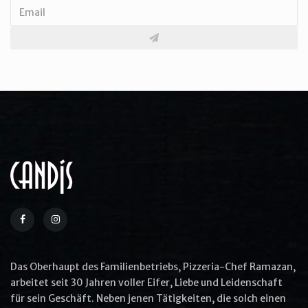
The Cracker Barrel's Country
Boy Breakfast
$25.0
More Options
Aliquip ex ea commodo consequat
Quis ullam laboris nisi ut aliquip ex ea
commodo
Das Oberhaupt des Familienbetriebs, Pizzeria-Chef Ramazan,
Commodo consequat aliquip
arbeitet seit 30 Jahren voller Eifer, Liebe und Leidenschaft
für sein Geschäft. Neben jenen Tätigkeiten, die solch einen