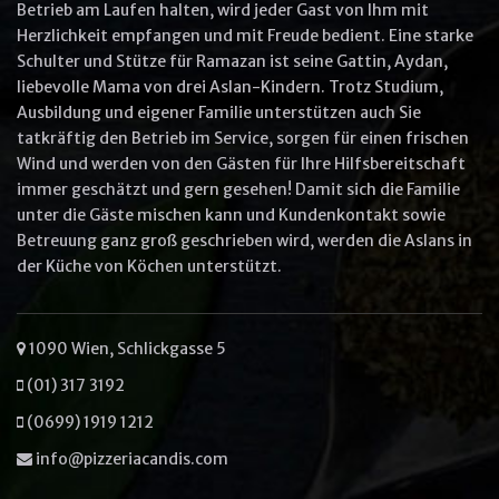
Betrieb am Laufen halten, wird jeder Gast von Ihm mit
Herzlichkeit empfangen und mit Freude bedient. Eine starke
Other options
Schulter und Stütze für Ramazan ist seine Gattin, Aydan,
Ullam laboris nisi ut aliquip ex ea
liebevolle Mama von drei Aslan-Kindern. Trotz Studium,
commodo
Ausbildung und eigener Familie unterstützen auch Sie
Ut enim ad minim veniam
tatkräftig den Betrieb im Service, sorgen für einen frischen
Wind und werden von den Gästen für Ihre Hilfsbereitschaft
immer geschätzt und gern gesehen! Damit sich die Familie
unter die Gäste mischen kann und Kundenkontakt sowie
Betreuung ganz groß geschrieben wird, werden die Aslans in
VIEW CART
ORDER NOW
der Küche von Köchen unterstützt.
1090 Wien, Schlickgasse 5
(01) 317 3192
(0699) 1919 1212
info@pizzeriacandis.com