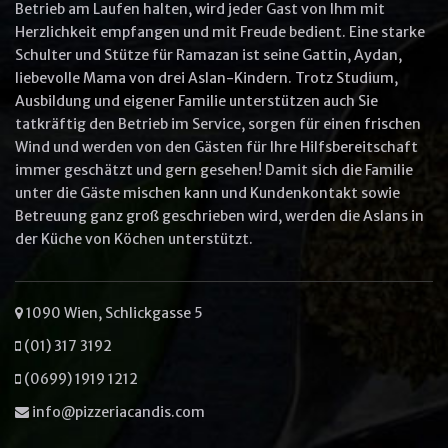
Betrieb am Laufen halten, wird jeder Gast von Ihm mit
Herzlichkeit empfangen und mit Freude bedient. Eine starke
Other options
Schulter und Stütze für Ramazan ist seine Gattin, Aydan,
Ullam laboris nisi ut aliquip ex ea
liebevolle Mama von drei Aslan-Kindern. Trotz Studium,
commodo
Ausbildung und eigener Familie unterstützen auch Sie
Ut enim ad minim veniam
tatkräftig den Betrieb im Service, sorgen für einen frischen
Wind und werden von den Gästen für Ihre Hilfsbereitschaft
immer geschätzt und gern gesehen! Damit sich die Familie
unter die Gäste mischen kann und Kundenkontakt sowie
Betreuung ganz groß geschrieben wird, werden die Aslans in
VIEW CART
ORDER NOW
der Küche von Köchen unterstützt.
1090 Wien, Schlickgasse 5
(01) 317 3192
(0699) 1919 1212
info@pizzeriacandis.com