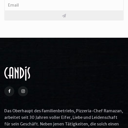
The Cracker Barrel's Country
Boy Breakfast
$25.0
More Options
Aliquip ex ea commodo consequat
Quis ullam laboris nisi ut aliquip ex ea
commodo
Das Oberhaupt des Familienbetriebs, Pizzeria-Chef Ramazan,
Commodo consequat aliquip
arbeitet seit 30 Jahren voller Eifer, Liebe und Leidenschaft
für sein Geschäft. Neben jenen Tätigkeiten, die solch einen